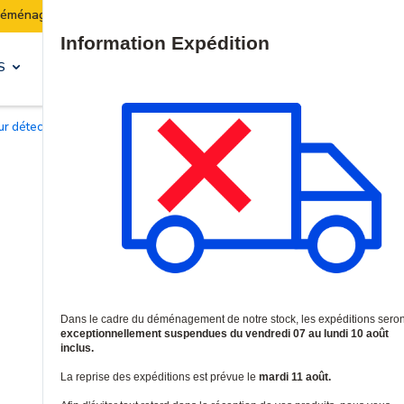
ck :
Les expéditions seront suspendues du 07 au 10 a
Site Search
S
SOLUTIONS & SERVICES
ur détecteurs de chaleur