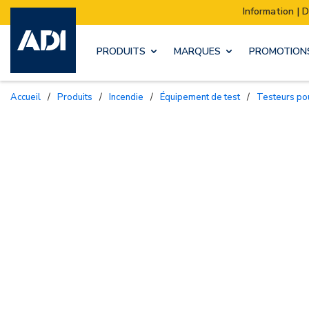
Information | Déménagement de notre sto
PRODUITS
MARQUES
PROMOTION
Accueil
/
Produits
/
Incendie
/
Équipement de test
/
Testeurs po