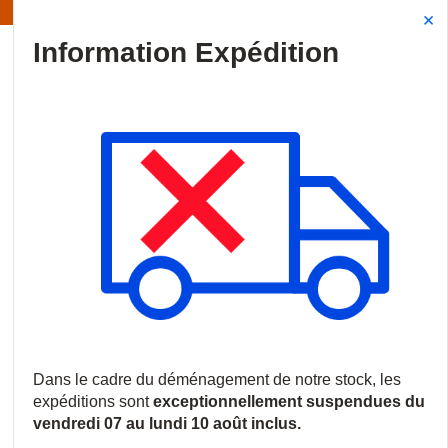
Information | Les expéditions sont actuellement suspendues
Site Search
{0
menu
Accueil
/
Produits
/
Intrusion
/
Coffret, boite de jonction & access