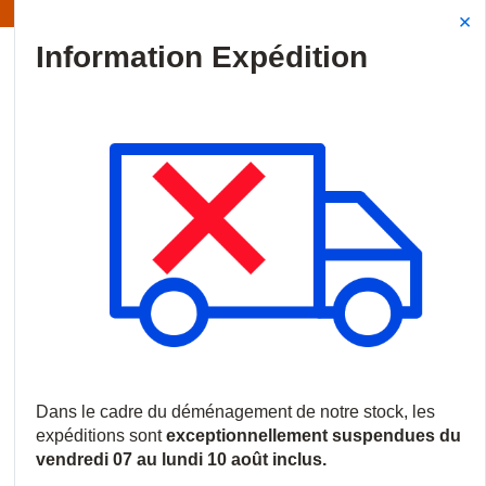
Information | Les expéditions sont actuellement suspendues
Site Search
{0
menu
Accueil
/
Produits
/
Vidéosurveillance
/
Caméras IP
/
Caméras 