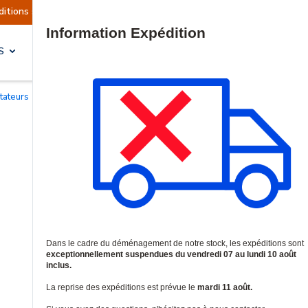
 sont actuellement suspendues
Reprise prévue 
Site Search
S
SOLUTIONS & SERVICES
tateurs
/
Switches