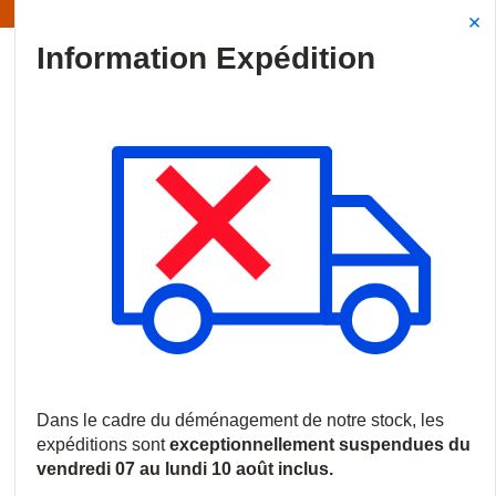
Information | Les expéditions sont actuellement suspendues
Site Search
{0
menu
Accueil
/
Produits
/
Vidéosurveillance
/
Logiciels et licences
/