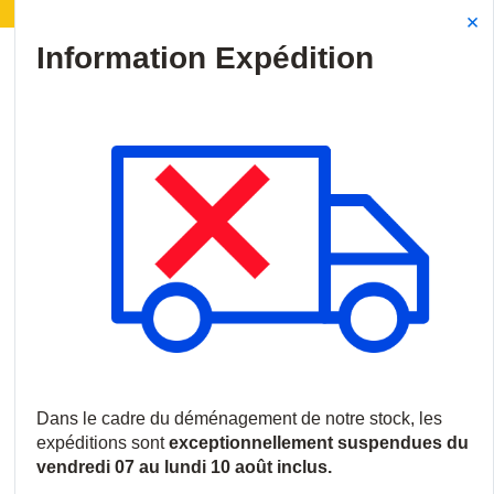
 | Déménagement de notre stock :
Les expéditions ser
Site Search
{0
menu
Accueil
/
Produits
/
Incendie
/
Systèmes de détection incendie
/