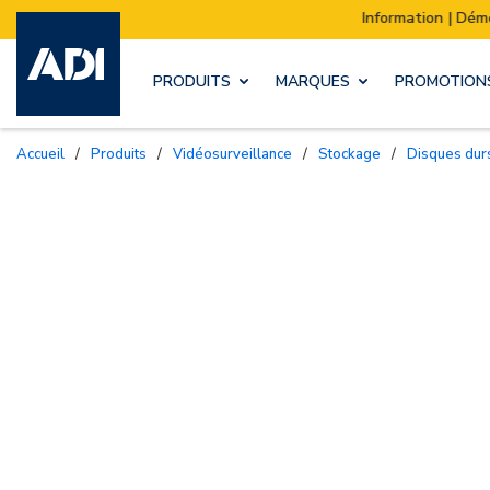
Information | Déménagement de notre stock :
PRODUITS
MARQUES
PROMOTION
Accueil
/
Produits
/
Vidéosurveillance
/
Stockage
/
Disques dur