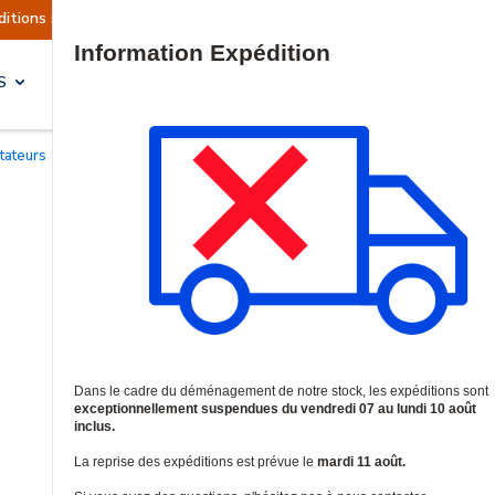
actuellement suspendues
Reprise prévue le mard
Site Search
S
SOLUTIONS & SERVICES
tateurs
/
Switches