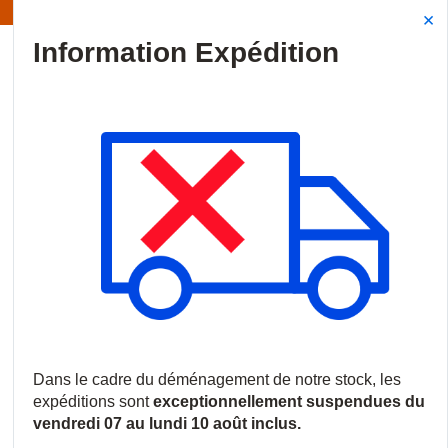
Information | Les expéditions sont actuellement suspendues
Site Search
{0
menu
Accueil
/
Produits
/
Incendie
/
Systèmes de détection incendie
/