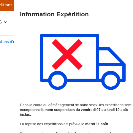
lement suspendues
Reprise prévue le mardi 11 a
Site Search
S
SOLUTIONS & SERVICES
outons d'urgence