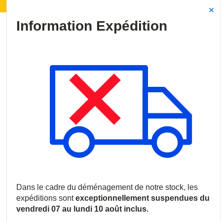
ion | Déménagement de notre stock :
Les expéditions
Site Search
{0
menu
Accueil
/
Produits
/
Vidéosurveillance
/
Caméras IP
/
Caméras