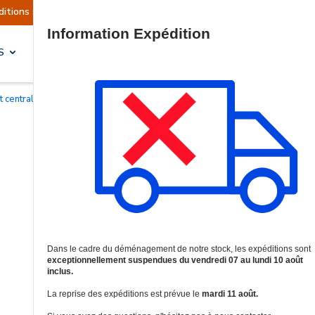
sont actuellement suspendues
Reprise prévue l
Site Search
S
SOLUTIONS & SERVICES
Kit centrales d'alarme