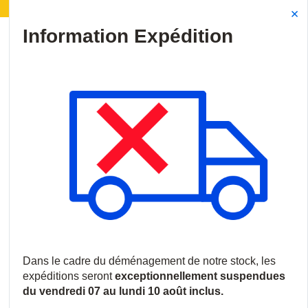
ménagement de notre stock :
Les expéditions seront 
Site Search
{0
menu
Accueil
/
Produits
/
Communications
/
Interphones et Portiers
/