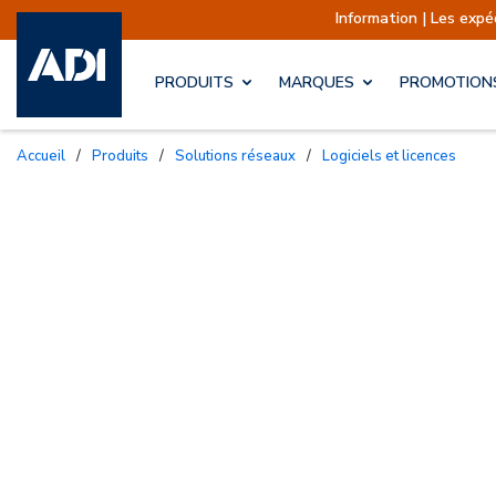
Information | Les expéditions sont a
PRODUITS
MARQUES
PROMOTION
Accueil
/
Produits
/
Solutions réseaux
/
Logiciels et licences