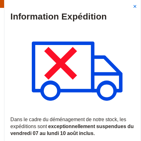
Information | Les expéditions sont actuellement suspendues
Site Search
{0
menu
Accueil
/
Produits
/
Intrusion
/
Détecteurs de mouvement
/
Dét