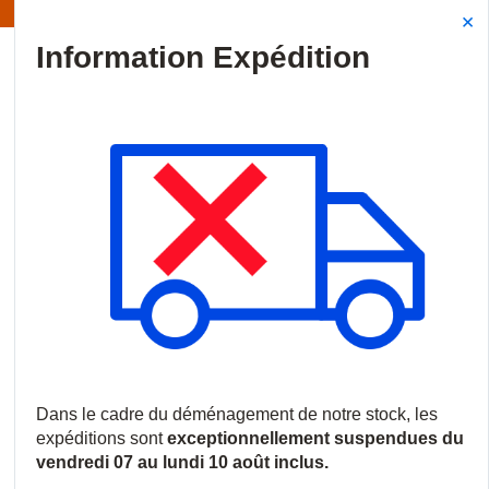
Information | Les expéditions sont actuellement suspendues
Site Search
{0
menu
Accueil
/
Produits
/
Vidéosurveillance
/
Caméras HDoC
/
Camé