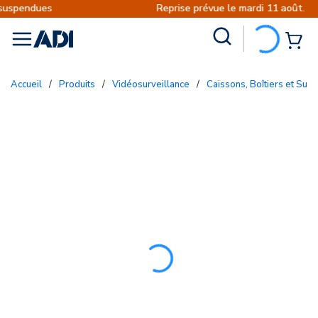
Reprise prévue le mardi 11 août.
Site Search
{0
menu
Accueil
/
Produits
/
Vidéosurveillance
/
Caissons, Boîtiers et Sup