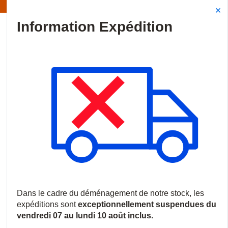
Information | Les expéditions sont actuellement suspendues
Site Search
{0
menu
Accueil
/
Produits
/
Communications
/
Interphones et Portiers
/