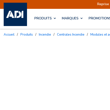
éditions sont actuellement suspendues
Reprise 
PRODUITS
MARQUES
PROMOTION
Accueil
/
Produits
/
Incendie
/
Centrales Incendie
/
Modules et 