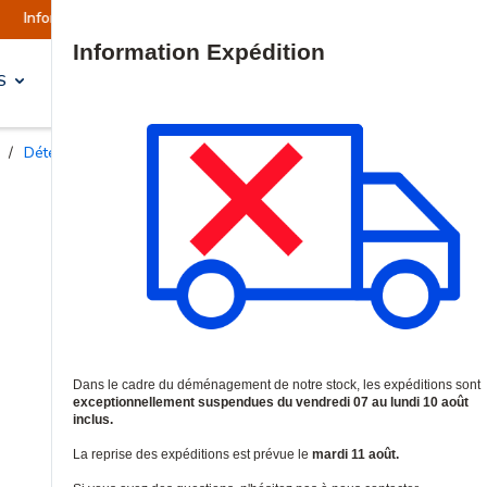
 Les expéditions sont actuellement suspendues
Site Search
S
SOLUTIONS & SERVICES
/
Détecteurs de bris de vitre