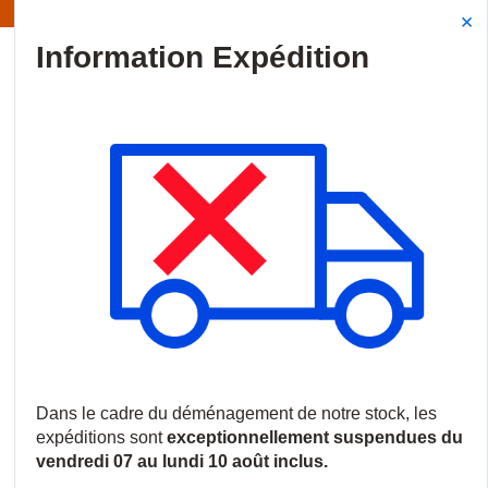
Information | Les expéditions sont actuellement suspendues
Site Search
{0
menu
Accueil
/
Produits
/
Contrôle d'accès
/
Dispositifs de verrouillage