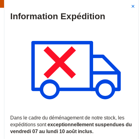
Information | Les expéditions sont actuellement suspendues
Site Search
{0
menu
Accueil
/
Produits
/
Incendie
/
Systèmes de détection incendie
/