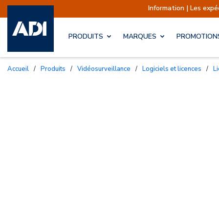
Information | Les expéditions sont actu
PRODUITS
MARQUES
PROMOTION
Accueil
/
Produits
/
Vidéosurveillance
/
Logiciels et licences
/