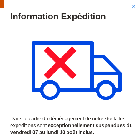
Information | Les expéditions sont actuellement suspendues
Site Search
{0
menu
Accueil
/
Produits
/
Audiovisuel professionnel
/
Écrans commerci