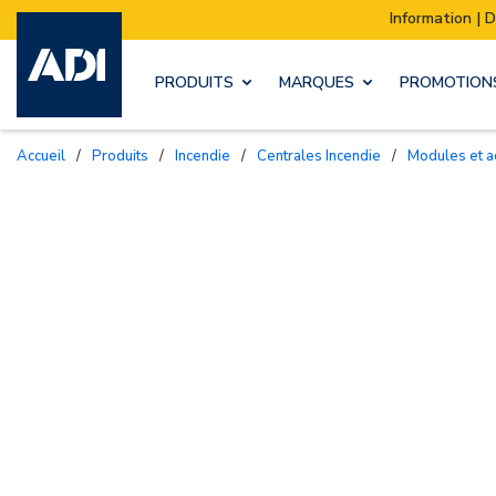
Information | Déménagement de notre stock :
PRODUITS
MARQUES
PROMOTION
Accueil
/
Produits
/
Incendie
/
Centrales Incendie
/
Modules et 