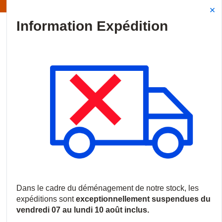
Information | Les expéditions sont actuellement suspendues
Site Search
{0
menu
Accueil
/
Produits
/
Audiovisuel professionnel
/
Écrans commerci