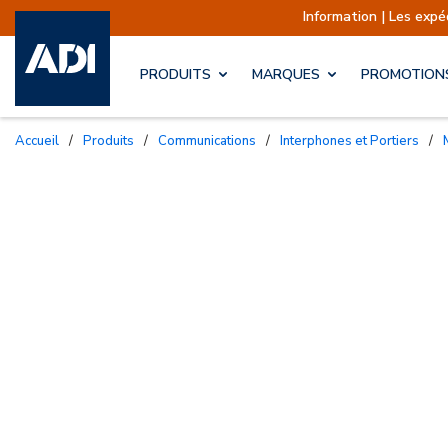
Information | Les expéditions s
PRODUITS
MARQUES
PROMOTION
Accueil
/
Produits
/
Communications
/
Interphones et Portiers
/