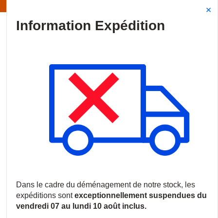
Information | Les expéditions sont actuellement suspendues
Site Search
{0
menu
Accueil
/
Produits
/
Communications
/
Interphones et Portiers
/