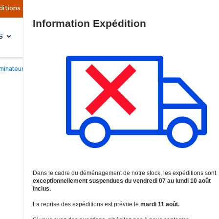
 sont actuellement suspendues
Reprise prévue l
Site Search
S
SOLUTIONS & SERVICES
uminateurs