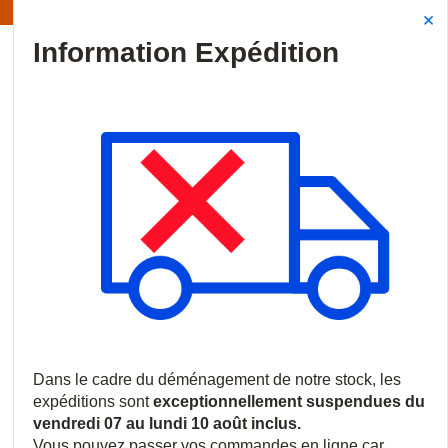
Information | Les expéditions sont actuellement suspendues
Site Search
{0
menu
Accueil
/
Produits
/
Vidéosurveillance
/
Caméras HDoC
/
Camé