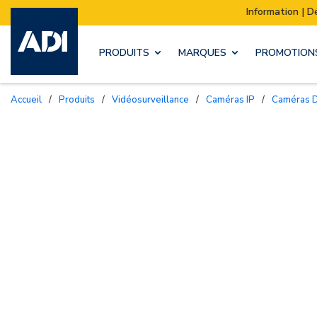
Information | Déménagement de notre stock :
PRODUITS
MARQUES
PROMOTION
Accueil
/
Produits
/
Vidéosurveillance
/
Caméras IP
/
Caméras