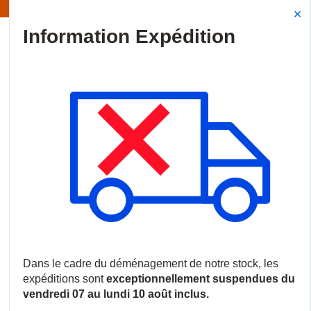
Information | Les expéditions sont actuellement suspendues
Site Search
{0
menu
Accueil
/
Produits
/
Vidéosurveillance
/
Caméras IP
/
Caméras