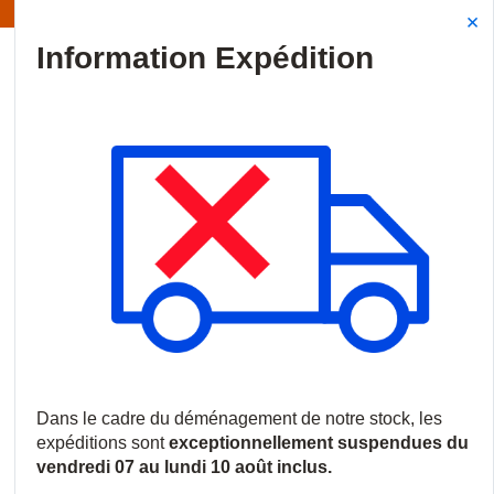
 Les expéditions sont actuellement suspendues
Site Search
{0
menu
Accueil
/
Produits
/
Intrusion
/
Détecteurs de mouvement
/
Can