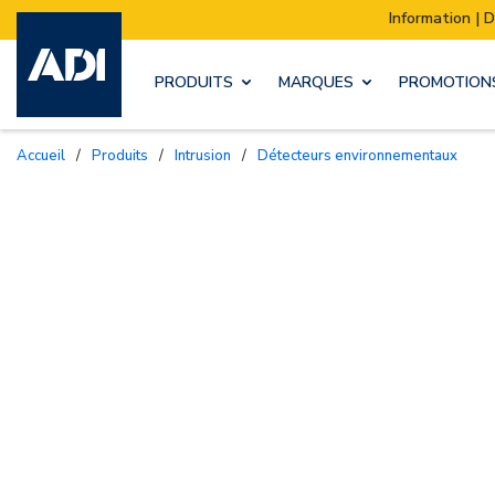
Information | Déménagement de notre stock :
PRODUITS
MARQUES
PROMOTION
Accueil
/
Produits
/
Intrusion
/
Détecteurs environnementaux