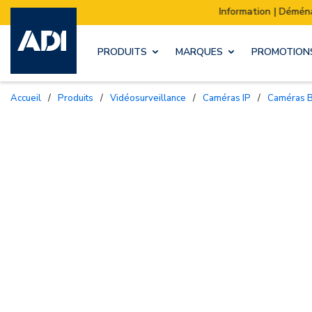
Information | Déménagement de notre stock :
L
PRODUITS
MARQUES
PROMOTION
Accueil
/
Produits
/
Vidéosurveillance
/
Caméras IP
/
Caméras B