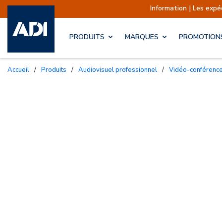
Information | Les expéditions sont ac
PRODUITS
MARQUES
PROMOTION
Accueil
/
Produits
/
Audiovisuel professionnel
/
Vidéo-conférenc