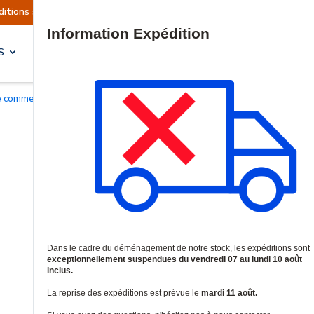
tuellement suspendues
Reprise prévue le mardi 
Site Search
S
SOLUTIONS & SERVICES
e commerciale
/
Webcams