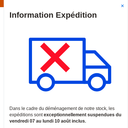
Information | Les expéditions sont actuellement suspendues
Site Search
{0
menu
Accueil
/
Produits
/
Vidéosurveillance
/
Caméras HDoC
/
Camér