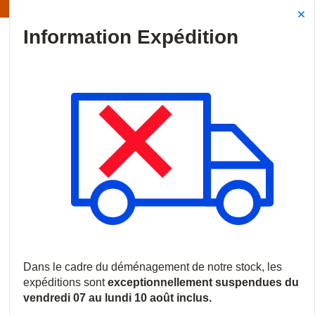
Information | Les expéditions sont actuellement suspendues
Site Search
{0
menu
Accueil
/
Produits
/
Contrôle d'accès
/
Claviers et lecteurs
/
Le