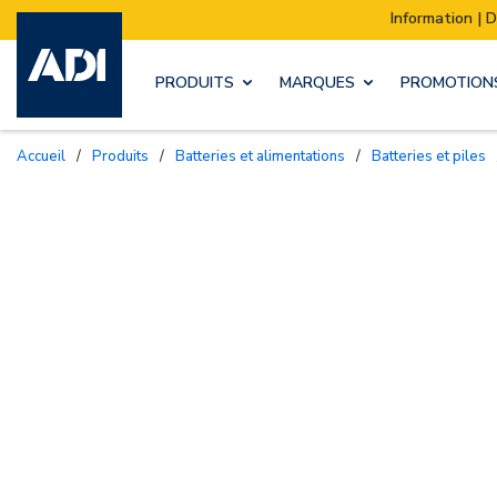
Information | Déménagement de notre stock :
PRODUITS
MARQUES
PROMOTION
Accueil
/
Produits
/
Batteries et alimentations
/
Batteries et piles