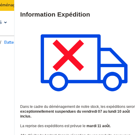
Les expéditions seront suspendues du 07 au 10 août in
Site Search
S
SOLUTIONS & SERVICES
/
Batteries et piles