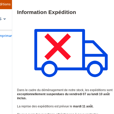
actuellement suspendues
Reprise prévue le mard
Site Search
S
SOLUTIONS & SERVICES
Imprimantes de badges d'identification