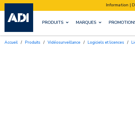
Information | Déménagement de notre stock :
PRODUITS
MARQUES
PROMOTION
Accueil
/
Produits
/
Vidéosurveillance
/
Logiciels et licences
/