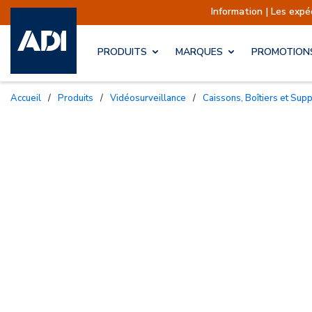
Information | Les expéditions sont actuelle
PRODUITS
MARQUES
PROMOTION
Accueil
/
Produits
/
Vidéosurveillance
/
Caissons, Boîtiers et Sup