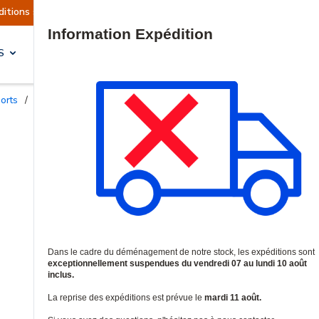
ment suspendues
Reprise prévue le mardi 11 aoû
Site Search
S
SOLUTIONS & SERVICES
ports
/
Accessoires pour boîtiers