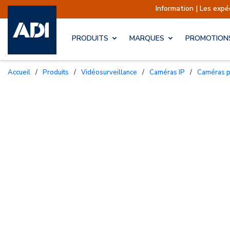
Information | Les expéditions sont ac
PRODUITS
MARQUES
PROMOTION
Accueil
/
Produits
/
Vidéosurveillance
/
Caméras IP
/
Caméras 