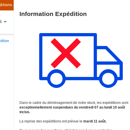
tuellement suspendues
Reprise prévue le mardi 
Site Search
S
SOLUTIONS & SERVICES
piéton