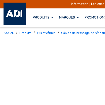
Information | Les expéditions sont actuel
PRODUITS
MARQUES
PROMOTION
Accueil
/
Produits
/
Fils et câbles
/
Câbles de brassage de réseau