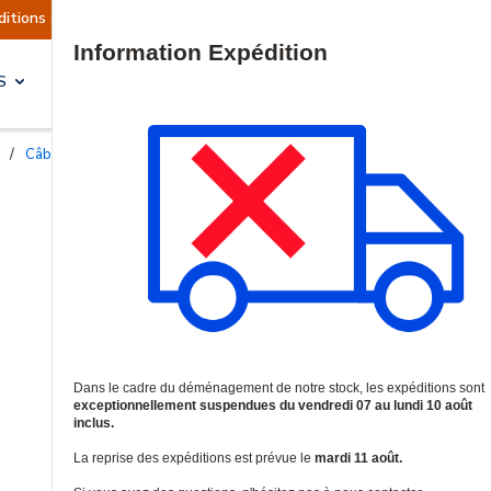
lement suspendues
Reprise prévue le mardi 11 a
Site Search
S
SOLUTIONS & SERVICES
/
Câbles de brassage catégorie 6A