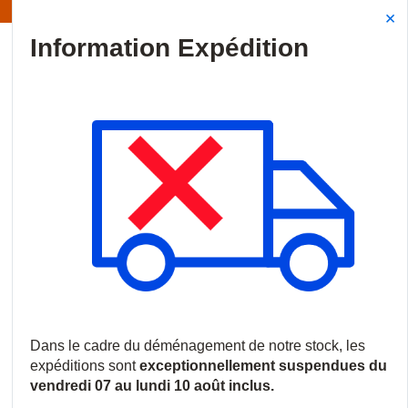
Information | Les expéditions sont actuellement suspendues
Site Search
{0
menu
Accueil
/
Produits
/
Intrusion
/
Détecteurs de mouvement
/
Can