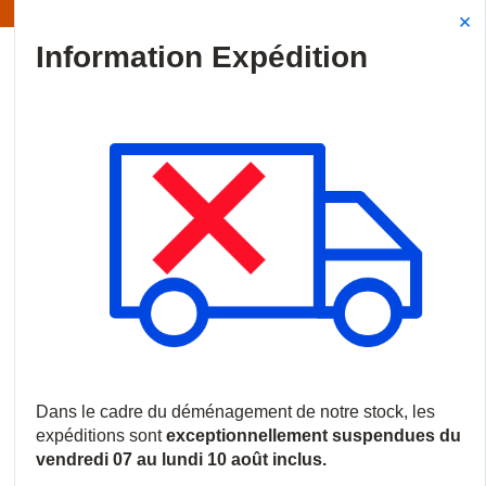
Information | Les expéditions sont actuellement suspendues
Site Search
{0
menu
Accueil
/
Marques
/
SAIMOS
SAIMOS