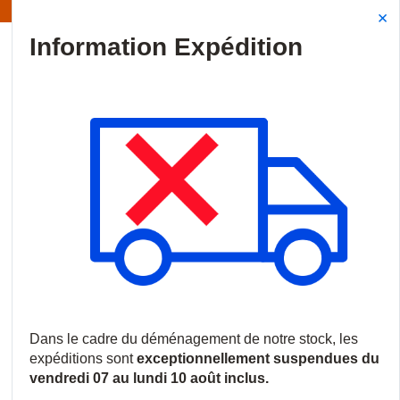
Information | Les expéditions sont actuellement suspendues
Site Search
{0
menu
Accueil
/
Marques
/
Protect
Protect