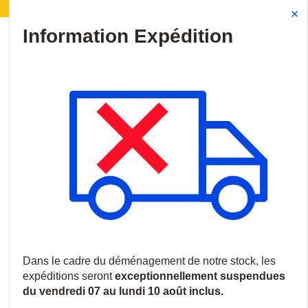
Information | Déménagement de notre stock :
Le
Site Search
{0
menu
Accueil
/
Marques
/
Western Digital
Western Digital