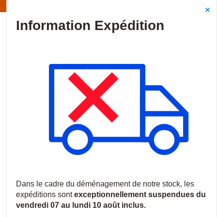
Information | Les expéditions sont actuellement suspendues
Site Search
{0
menu
Accueil
/
Marques
/
Cypress
Cypress