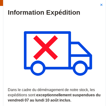
Information | Les expéditions sont actuellement suspendues
Site Search
{0
menu
Accueil
/
Promotions
/
Promo Intrusion
Promo Intrusion